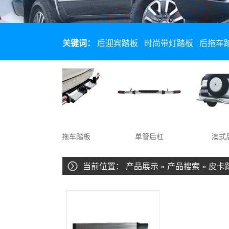
关键词：
后迎宾踏板
时尚带灯踏板
后拖车
架
后拖车踏板
单管后杠
澳式后杠
当前位置：
产品展示
» 产品搜索 » 皮卡