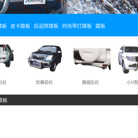
踏板
皮卡踏板
后迎宾踏板
时尚带灯踏板
踏板
优雅前杠
展翅后杠
小U型前
踏板