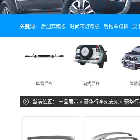
关键词：
后迎宾踏板
时尚带灯踏板
后拖车踏板
皮
板
单管后杠
澳式后杠
优雅前
当前位置：
产品展示
»
豪华行李架支架
»
豪华行